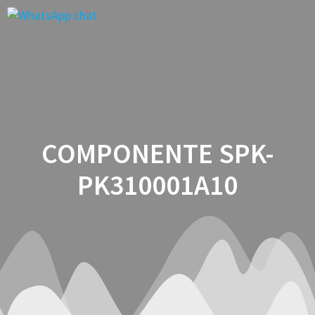
Saltar
al
contenido
COMPONENTE SPK-
PK310001A10