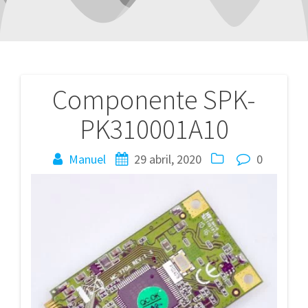
Componente SPK-
Navegación
PK310001A10
de
entradas
Manuel
29 abril, 2020
0