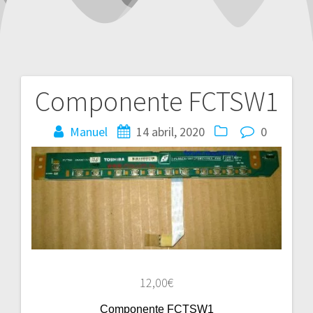
Componente FCTSW1
Navegación
de
Manuel
14 abril, 2020
0
entradas
12,00
€
Componente FCTSW1