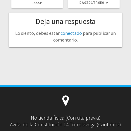
DA0ZD1TR6E0
3555P
Deja una respuesta
Lo siento, debes estar
conectado
para publicar un
comentario.
No tienda física (Con cita previa)
Avda. de la Constitución 14 Torrelavega (Cantabria)