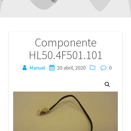
Componente
Navegación
HL50.4F501.101
de
entradas
Manuel
20 abril, 2020
0