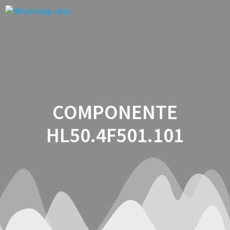
Saltar
al
contenido
COMPONENTE
HL50.4F501.101