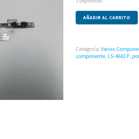
1 disponibles
Componente
AÑADIR AL CARRITO
LS-
4681P
cantidad
Categoría:
Varios Compone
componente
,
LS-4681P
,
por