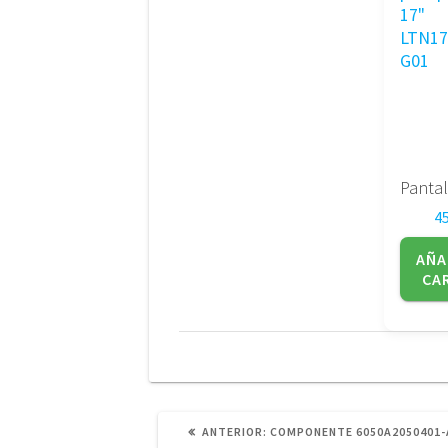
4
AÑA
CA
POST
ANTERIOR:
COMPONENTE 6050A2050401-
ANTERIOR: