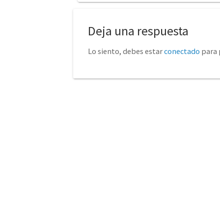
Deja una respuesta
Lo siento, debes estar
conectado
para 
No tienda física (Con cita
euro
previa)