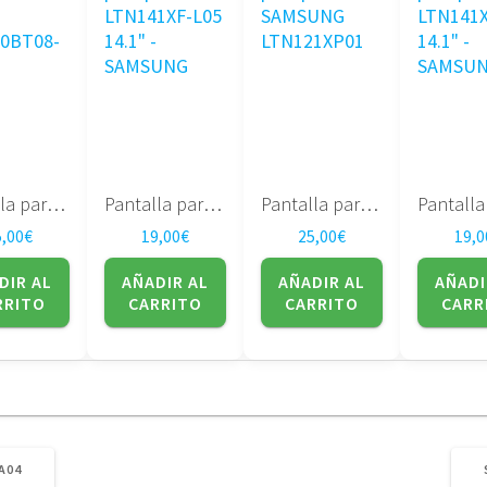
Pantalla para portatil 17″ LTN170BT08-G01
Pantalla para portatil LTN141XF-L05 14.1″ – SAMSUNG
Pantalla para portatil SAMSUNG LTN121XP01
5,00
€
19,00
€
25,00
€
19,0
DIR AL
AÑADIR AL
AÑADIR AL
AÑADI
RRITO
CARRITO
CARRITO
CARR
A04