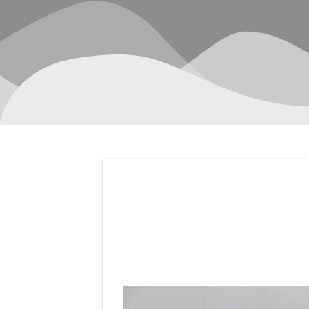
Navegación
de
entradas