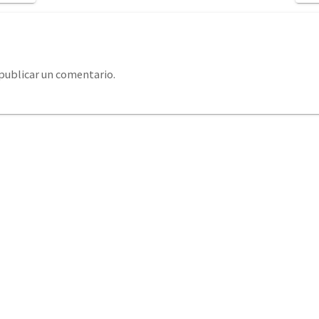
publicar un comentario.
system@eurosystemcantabria.es
+34 693 850 289 / +34
379 406