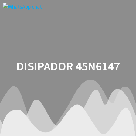
Saltar
al
contenido
DISIPADOR 45N6147