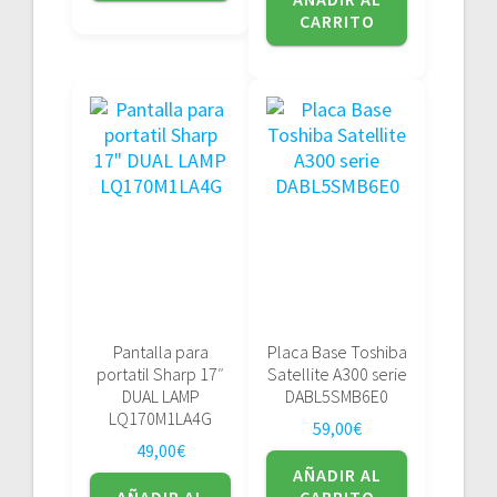
CARRITO
Pantalla para
Placa Base Toshiba
portatil Sharp 17″
Satellite A300 serie
DUAL LAMP
DABL5SMB6E0
LQ170M1LA4G
59,00
€
49,00
€
AÑADIR AL
AÑADIR AL
CARRITO