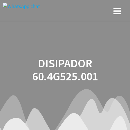
Saltar
Saltar
Saltar
al
a
al
contenido
la
contenido
navegación
DISIPADOR
60.4G525.001