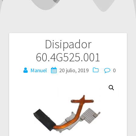
Disipador
Navegación
60.4G525.001
de
entradas
Manuel
20 julio, 2019
0