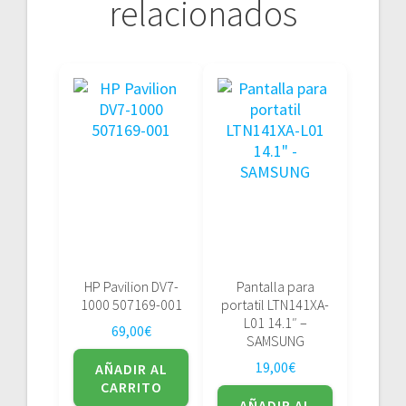
relacionados
HP Pavilion DV7-
Pantalla para
1000 507169-001
portatil LTN141XA-
L01 14.1″ –
69,00
€
SAMSUNG
19,00
€
AÑADIR AL
CARRITO
AÑADIR AL