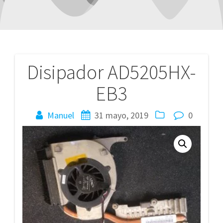
Disipador AD5205HX-
Navegación
EB3
de
entradas
Manuel
31 mayo, 2019
0