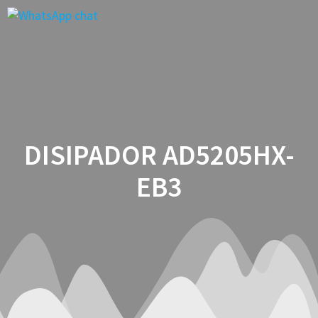
Saltar
al
contenido
DISIPADOR AD5205HX-
EB3