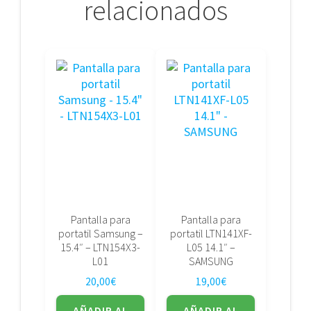
relacionados
Pantalla para
Pantalla para
portatil Samsung –
portatil LTN141XF-
15.4″ – LTN154X3-
L05 14.1″ –
L01
SAMSUNG
20,00
€
19,00
€
AÑADIR AL
AÑADIR AL