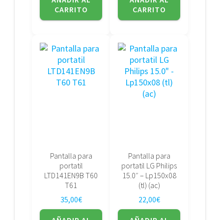
CARRITO
CARRITO
Pantalla para
Pantalla para
portatil
portatil LG Philips
LTD141EN9B T60
15.0″ – Lp150x08
T61
(tl) (ac)
35,00
€
22,00
€
AÑADIR AL
AÑADIR AL