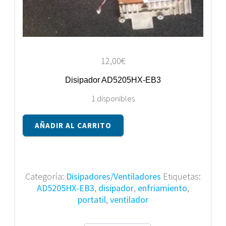
12,00
€
Disipador AD5205HX-EB3
1 disponibles
Disipador
AÑADIR AL CARRITO
AD5205HX-
EB3
cantidad
Categoría:
Disipadores/Ventiladores
Etiquetas:
AD5205HX-EB3
,
disipador
,
enfriamiento
,
portatil
,
ventilador