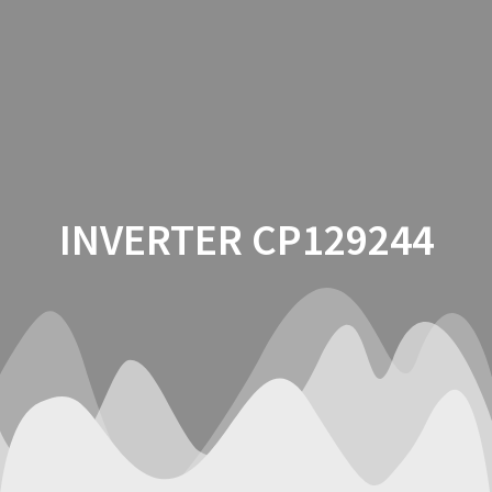
Saltar
al
contenido
INVERTER CP129244