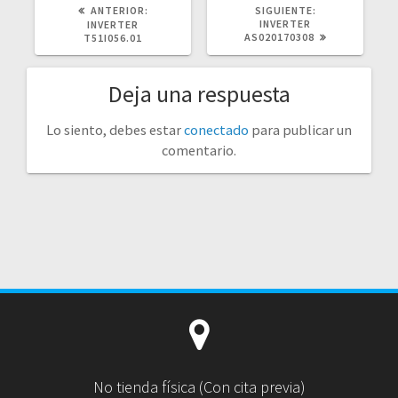
POST
SIGUIENTE
ANTERIOR:
SIGUIENTE:
ANTERIOR:
POST:
INVERTER
INVERTER
AS020170308
T51I056.01
Deja una respuesta
Lo siento, debes estar
conectado
para publicar un
comentario.
No tienda física (Con cita previa)