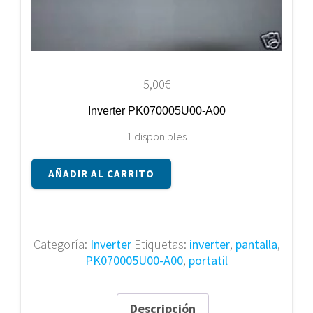
5,00
€
Inverter PK070005U00-A00
1 disponibles
Inverter
AÑADIR AL CARRITO
PK070005U00-
A00
cantidad
Categoría:
Inverter
Etiquetas:
inverter
,
pantalla
,
PK070005U00-A00
,
portatil
Descripción