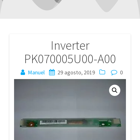
Inverter
Navegación
PK070005U00-A00
de
entradas
Manuel
29 agosto, 2019
0