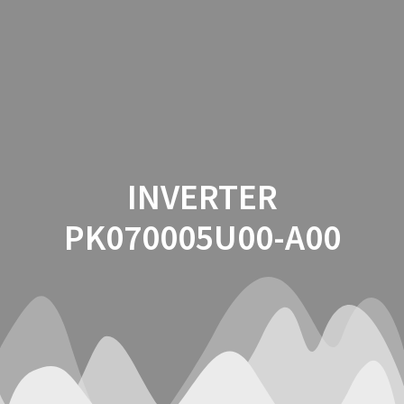
Saltar
al
contenido
INVERTER
PK070005U00-A00