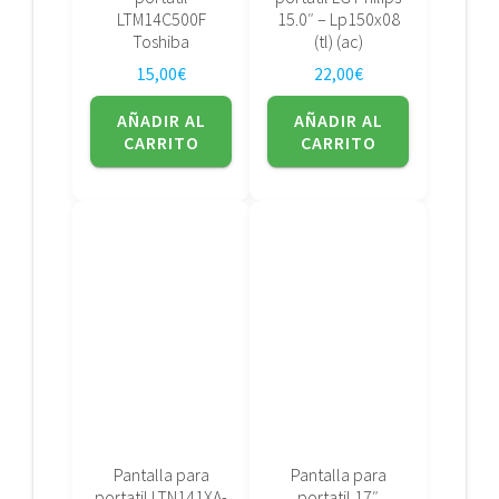
LTM14C500F
15.0″ – Lp150x08
Toshiba
(tl) (ac)
15,00
€
22,00
€
AÑADIR AL
AÑADIR AL
CARRITO
CARRITO
Pantalla para
Pantalla para
portatil LTN141XA-
portatil 17″