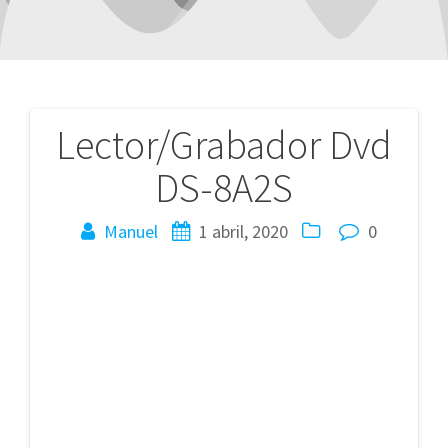
Lector/Grabador Dvd
Navegación
DS-8A2S
de
entradas
Manuel
1 abril, 2020
0