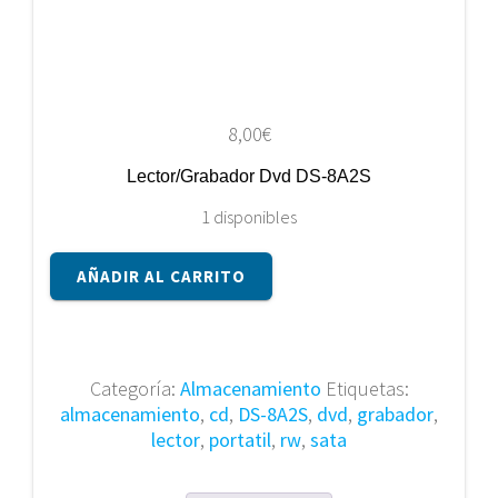
8,00
€
Lector/Grabador Dvd DS-8A2S
1 disponibles
Lector/Grabador
AÑADIR AL CARRITO
Dvd
DS-
8A2S
cantidad
Categoría:
Almacenamiento
Etiquetas:
almacenamiento
,
cd
,
DS-8A2S
,
dvd
,
grabador
,
lector
,
portatil
,
rw
,
sata