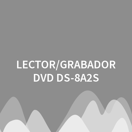
Saltar
al
contenido
LECTOR/GRABADOR
DVD DS-8A2S