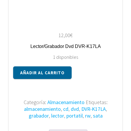
12,00
€
Lector/Grabador Dvd DVR-K17LA
1 disponibles
Lector/Grabador
AÑADIR AL CARRITO
Dvd
DVR-
K17LA
cantidad
Categoría:
Almacenamiento
Etiquetas:
almacenamiento
,
cd
,
dvd
,
DVR-K17LA
,
grabador
,
lector
,
portatil
,
rw
,
sata