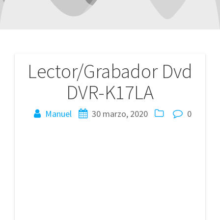
Lector/Grabador Dvd
Navegación
DVR-K17LA
de
entradas
Manuel
30 marzo, 2020
0