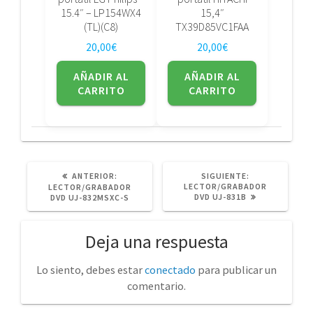
15.4″ – LP154WX4
15,4″
(TL)(C8)
TX39D85VC1FAA
20,00
€
20,00
€
AÑADIR AL
AÑADIR AL
CARRITO
CARRITO
POST
SIGUIENTE
ANTERIOR:
SIGUIENTE:
ANTERIOR:
POST:
LECTOR/GRABADOR
LECTOR/GRABADOR
DVD UJ-831B
DVD UJ-832MSXC-S
Deja una respuesta
Lo siento, debes estar
conectado
para publicar un
comentario.