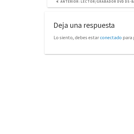
POST
ANTERIOR:
LECTOR/GRABADOR DVD DS-
ANTERIOR:
Deja una respuesta
Lo siento, debes estar
conectado
para 
No tienda física (Con cita
euro