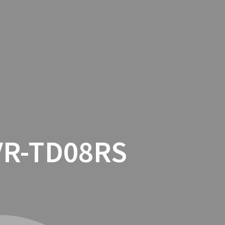
TACTO
COOKIES
TIENDA ONLINE
R-TD08RS