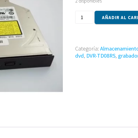
2 disponibles
Lector/Grabador
AÑADIR AL CAR
Dvd
DVR-
TD08RS
cantidad
Categoría:
Almacenamient
dvd
,
DVR-TD08RS
,
grabado