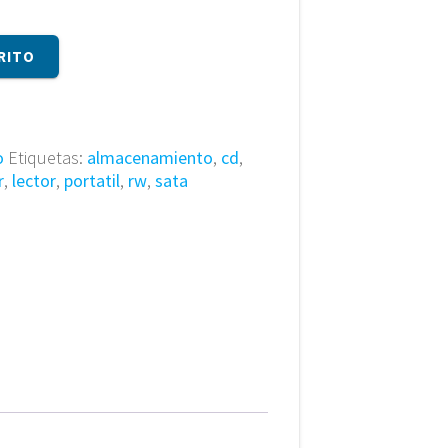
RITO
o
Etiquetas:
almacenamiento
,
cd
,
r
,
lector
,
portatil
,
rw
,
sata