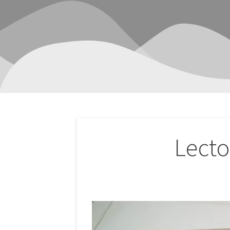
Navegación
Lect
de
entradas