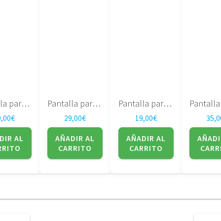
Pantalla para portatil Sharp 17″ DUAL LAMP LQ170M1LA4G
Pantalla para portatil LG 17″ LP171WP4 (TL)(B1)
Pantalla para portatil LTN141XA-L01 14.1″ – SAMSUNG
9,00
€
29,00
€
19,00
€
35,0
DIR AL
AÑADIR AL
AÑADIR AL
AÑADI
RRITO
CARRITO
CARRITO
CARR