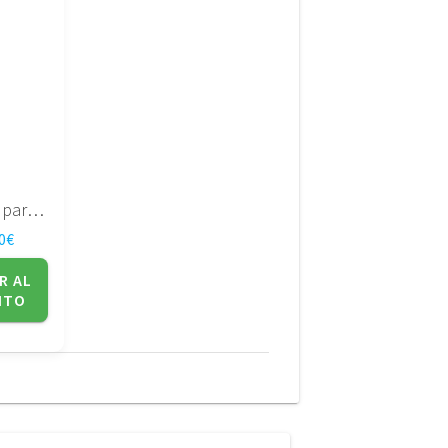
Pantalla para portatil LG – 15.4″ – LP154WX4(TL)(C3)
0
€
R AL
ITO