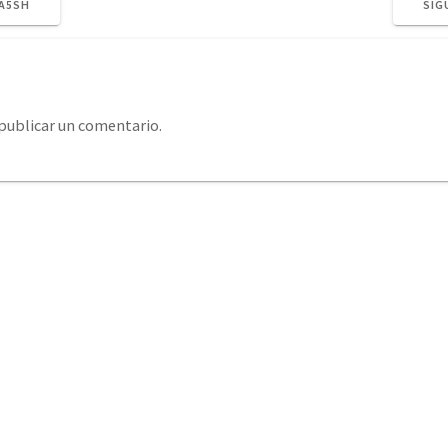
8A5SH
SIG
publicar un comentario.
system@eurosystemcantabria.es
+34 693 850 289 / +34