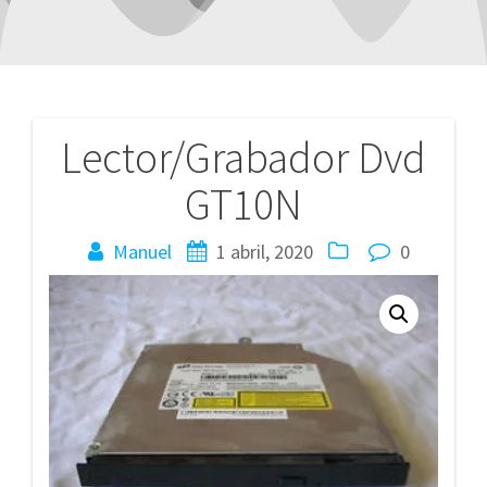
Lector/Grabador Dvd
Navegación
GT10N
de
entradas
Manuel
1 abril, 2020
0