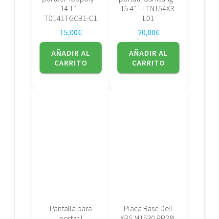
14.1″ –
15.4″ – LTN154X3-
TD141TGCB1-C1
L01
15,00
€
20,00
€
AÑADIR AL
AÑADIR AL
CARRITO
CARRITO
Pantalla para
Placa Base Dell
portatil
XPS M1530 PP28L