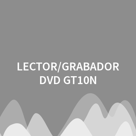
Saltar
al
contenido
LECTOR/GRABADOR
DVD GT10N