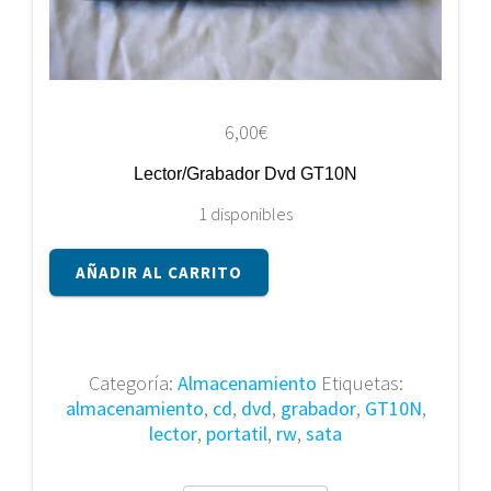
6,00
€
Lector/Grabador Dvd GT10N
1 disponibles
Lector/Grabador
AÑADIR AL CARRITO
Dvd
GT10N
cantidad
Categoría:
Almacenamiento
Etiquetas:
almacenamiento
,
cd
,
dvd
,
grabador
,
GT10N
,
lector
,
portatil
,
rw
,
sata