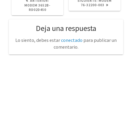
POST
SIGUIENTE
ANTERIOR:
SIGUIENTE:
MODEM
ANTERIOR:
POST:
76-32200-003
MODEM 3652B-
RD02D450
Deja una respuesta
Lo siento, debes estar
conectado
para publicar un
comentario.
No tienda física (Con cita previa)