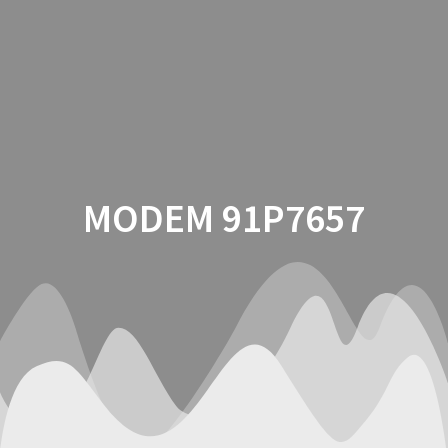
Saltar
al
contenido
MODEM 91P7657