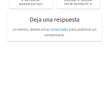
ANTERIOR:
SIGUIENTE:
MODEM
ANTERIOR:
POST:
3652B-RD02D330
MODEM 91P7657
Deja una respuesta
Lo siento, debes estar
conectado
para publicar un
comentario.
No tienda física (Con cita previa)
Avda. de la Constitución 14 Torrelavega (Cantabria)