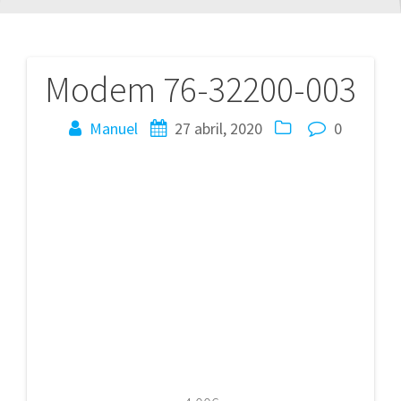
Modem 76-32200-003
Navegación
de
Manuel
27 abril, 2020
0
entradas