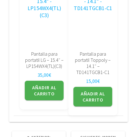
Pantalla para
Pantalla para
portatil LG – 15.4″ –
portatil Toppoly –
LP154WX4(TL)(C3)
14.1″ –
TD141TGCB1-C1
35,00
€
15,00
€
AÑADIR AL
CARRITO
AÑADIR AL
CARRITO
POST
SIGUIENTE