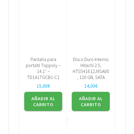
Pantalla para
Disco Duro Interno
portatil Toppoly –
Hitachi 2.5,
14.1″ –
HTS541612J9SA00
TD141TGCB1-C1
, 120 GB, SATA
15,00
€
14,00
€
AÑADIR AL
AÑADIR AL
CARRITO
CARRITO