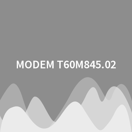
Saltar
al
contenido
MODEM T60M845.02