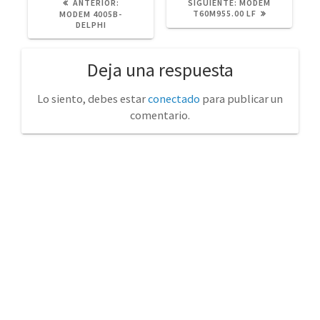
POST
SIGUIENTE
ANTERIOR:
SIGUIENTE:
MODEM
ANTERIOR:
POST:
T60M955.00 LF
MODEM 4005B-
DELPHI
Deja una respuesta
Lo siento, debes estar
conectado
para publicar un
comentario.
No tienda física (Con cita previa)