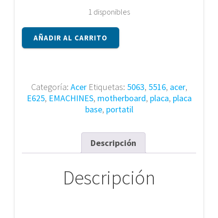
1 disponibles
Placa
AÑADIR AL CARRITO
Base
Acer
LA-
4861P
Categoría:
Acer
Etiquetas:
5063
,
5516
,
acer
,
Aspire
E625
,
EMACHINES
,
motherboard
,
placa
,
placa
5516
base
,
portatil
5063
EMachines
E625
Descripción
cantidad
Descripción