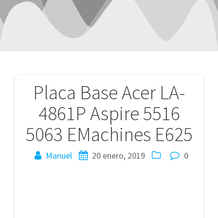
Placa Base Acer LA-
Navegación
4861P Aspire 5516
de
5063 EMachines E625
entradas
Manuel
20 enero, 2019
0