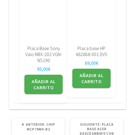
Placa Base Sony
Placa base HP
Vaio MBX-202 VGN-
482868-001 DV5
NS190
69,00
€
95,00
€
AÑADIR AL
AÑADIR AL
CARRITO
CARRITO
POST
SIGUIENTE
ANTERIOR:
CHIP
SIGUIENTE:
PLACA
ANTERIOR:
POST:
BASE ACER
MCP79MX-B2
DA0ZD1MB6F0 CON