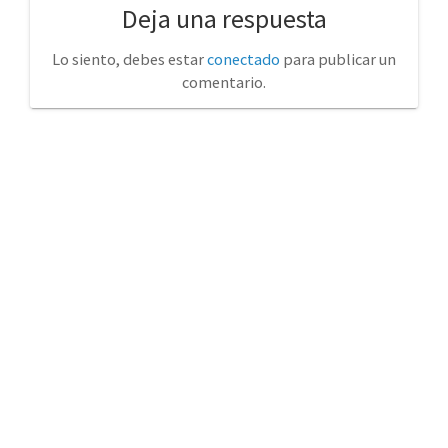
Deja una respuesta
Lo siento, debes estar
conectado
para publicar un
comentario.
No tienda física (Con cita previa)
Avda. de la Constitución 14 Torrelavega (Cantabria)