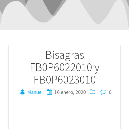
Bisagras
Navegación
FB0P6022010 y
de
FB0P6023010
entradas
Manuel
16 enero, 2020
0