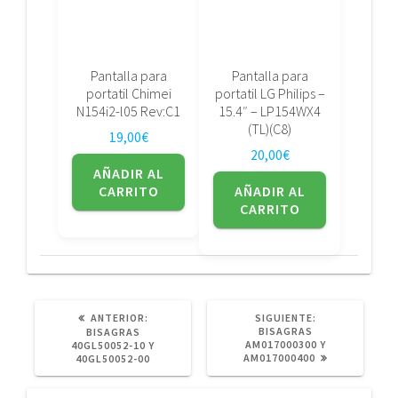
Pantalla para
Pantalla para
portatil Chimei
portatil LG Philips –
N154i2-l05 Rev:C1
15.4″ – LP154WX4
(TL)(C8)
19,00
€
20,00
€
AÑADIR AL
CARRITO
AÑADIR AL
CARRITO
POST
SIGUIENTE
ANTERIOR:
SIGUIENTE:
ANTERIOR:
POST:
BISAGRAS
BISAGRAS
AM017000300 Y
40GL50052-10 Y
AM017000400
40GL50052-00