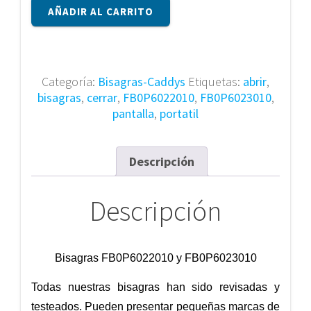
Bisagras
AÑADIR AL CARRITO
FB0P6022010
y
FB0P6023010
cantidad
Categoría:
Bisagras-Caddys
Etiquetas:
abrir
,
bisagras
,
cerrar
,
FB0P6022010
,
FB0P6023010
,
pantalla
,
portatil
Descripción
Descripción
Bisagras FB0P6022010 y FB0P6023010
Todas nuestras bisagras han sido revisadas y
testeados. Pueden presentar pequeñas marcas de