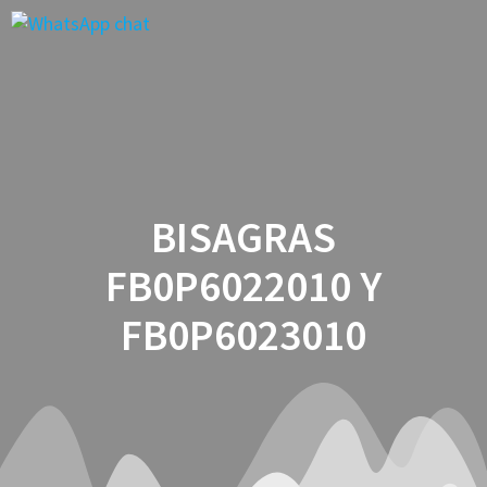
Saltar
al
contenido
BISAGRAS
FB0P6022010 Y
FB0P6023010