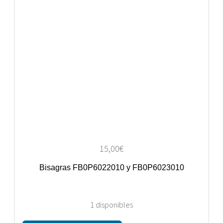
15,00
€
Bisagras FB0P6022010 y FB0P6023010
1 disponibles