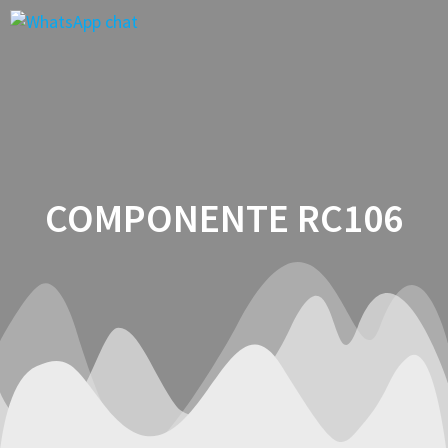
Saltar
al
contenido
COMPONENTE RC106