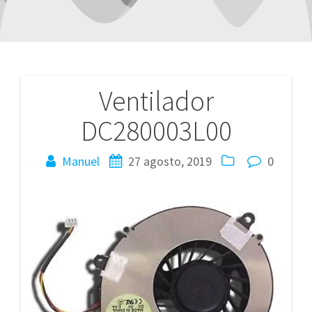
Ventilador
Navegación
DC280003L00
de
entradas
Manuel
27 agosto, 2019
0