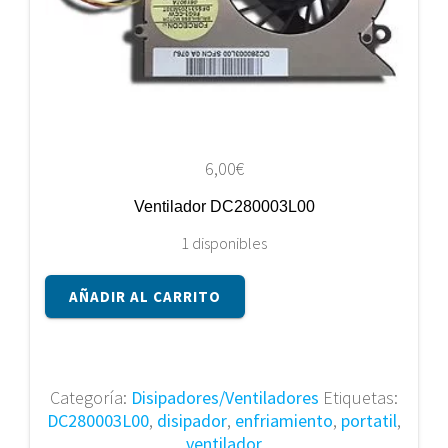
6,00
€
Ventilador DC280003L00
1 disponibles
Ventilador
AÑADIR AL CARRITO
DC280003L00
cantidad
Categoría:
Disipadores/Ventiladores
Etiquetas:
DC280003L00
,
disipador
,
enfriamiento
,
portatil
,
ventilador