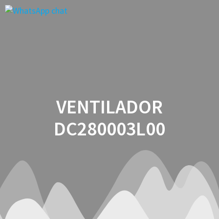
Saltar
al
contenido
VENTILADOR
DC280003L00