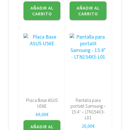
AÑADIR AL
AÑADIR AL
CARRITO
CARRITO
Placa Base ASUS
Pantalla para
U56E
portatil Samsung –
15.4″ – LTN154X3-
69,00
€
L01
20,00
€
AÑADIR AL